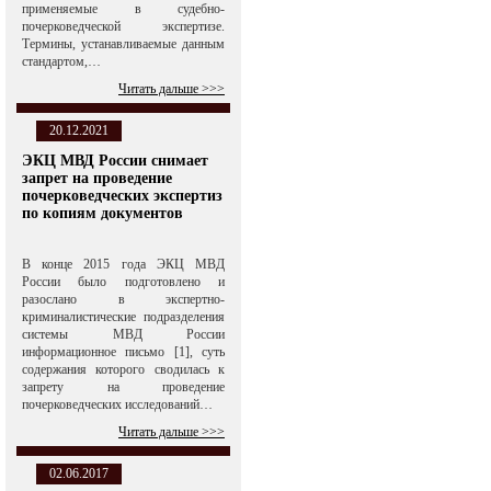
применяемые в судебно-
почерковедческой экспертизе.
Термины, устанавливаемые данным
стандартом,…
Читать дальше >>>
20.12.2021
ЭКЦ МВД России снимает
запрет на проведение
почерковедческих экспертиз
по копиям документов
В конце 2015 года ЭКЦ МВД
России было подготовлено и
разослано в экспертно-
криминалистические подразделения
системы МВД России
информационное письмо [1], суть
содержания которого сводилась к
запрету на проведение
почерковедческих исследований…
Читать дальше >>>
02.06.2017