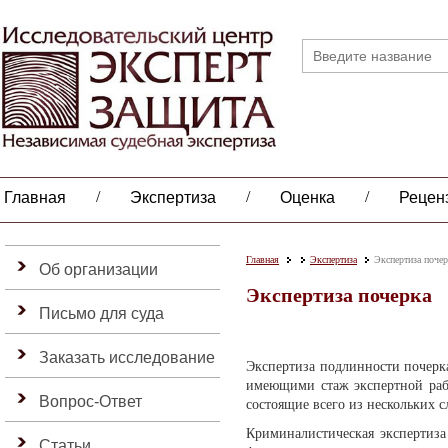
/
/
/
Главная
Экспертиза
Оценка
Рецен
Главная
Экспертиза
Экспертиза почер
Об организации
Экспертиза почерка
Письмо для суда
Заказать исследование
Экспертиза подлинности почерк
имеющими стаж экспертной рабо
Вопрос-Ответ
состоящие всего из нескольких с
Криминалистическая экспертиза
Статьи