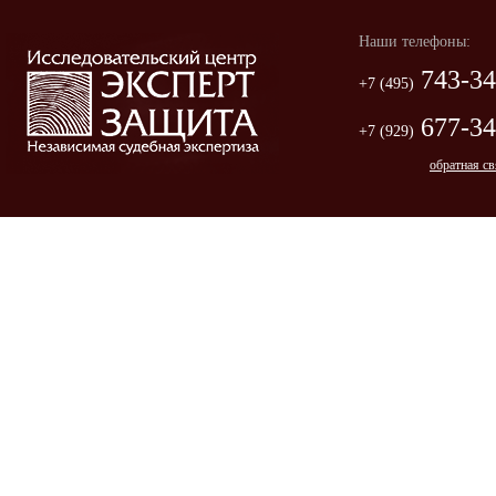
Наши телефоны:
743-34
+7 (495)
677-34
+7 (929)
обратная св