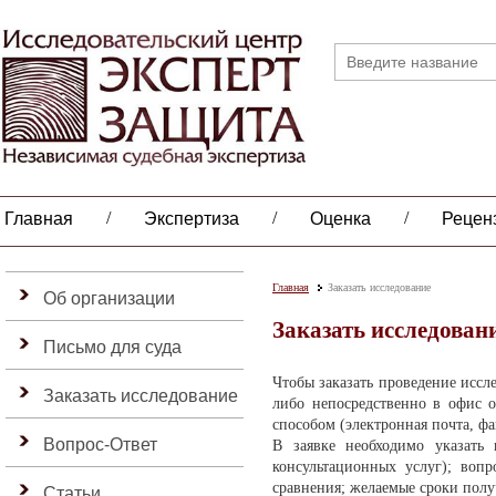
/
/
/
Главная
Экспертиза
Оценка
Рецен
Главная
Заказать исследование
Об организации
Заказать исследован
Письмо для суда
Чтобы заказать проведение иссл
Заказать исследование
либо непосредственно в офис о
способом (электронная почта, фа
Вопрос-Ответ
В заявке необходимо указать 
консультационных услуг); воп
сравнения; желаемые сроки полу
Статьи