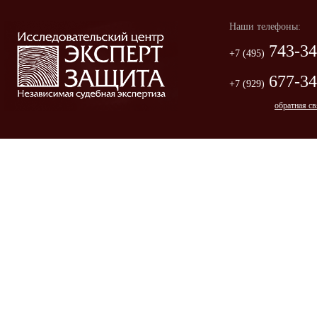
Наши телефоны:
743-34
+7 (495)
677-34
+7 (929)
обратная св