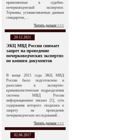
применяемые в судебно-
почерковедческой экспертизе.
Термины, устанавливаемые данным
стандартом,…
Читать дальше >>>
20.12.2021
ЭКЦ МВД России снимает
запрет на проведение
почерковедческих экспертиз
по копиям документов
В конце 2015 года ЭКЦ МВД
России было подготовлено и
разослано в экспертно-
криминалистические подразделения
системы МВД России
информационное письмо [1], суть
содержания которого сводилась к
запрету на проведение
почерковедческих исследований…
Читать дальше >>>
02.06.2017