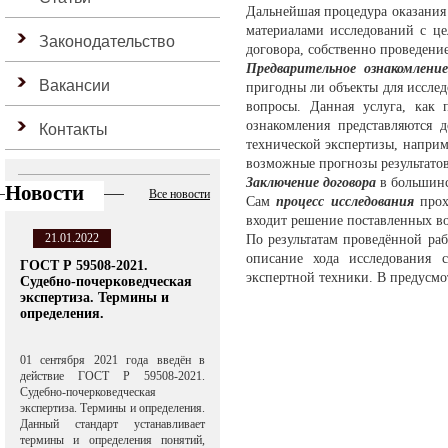
Дальнейшая процедура оказания 
материалами исследований с це
Законодательство
договора, собственно проведени
Предварительное ознакомлени
Вакансии
пригодны ли объекты для исслед
вопросы. Данная услуга, как п
ознакомления представляются д
Контакты
технической экспертизы, наприме
возможные прогнозы результатов
Заключение договора
в большинс
Новости
Все новости
Сам
процесс исследования
прох
входит решение поставленных в
21.01.2022
По результатам проведённой ра
описание хода исследования 
ГОСТ Р 59508-2021.
экспертной техники. В предусмо
Судебно-почерковедческая
экспертиза. Термины и
определения.
01 сентября 2021 года введён в
действие ГОСТ Р 59508-2021.
Судебно-почерковедческая
экспертиза. Термины и определения.
Данный стандарт устанавливает
термины и определения понятий,