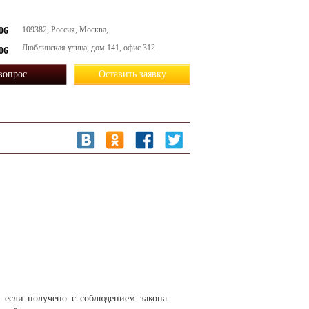
109382, Россия, Москва,
06
Люблинская улица, дом 141, офис 312
06
 вопрос
Оставить заявку
, если получено с соблюдением закона.