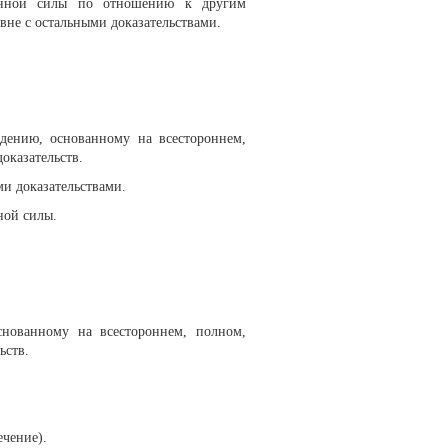
ленной силы по отношению к другим
авне с остальными доказательствами.
дению, основанному на всестороннем,
оказательств.
и доказательствами.
ной силы.
снованному на всестороннем, полном,
ьств.
ечение).