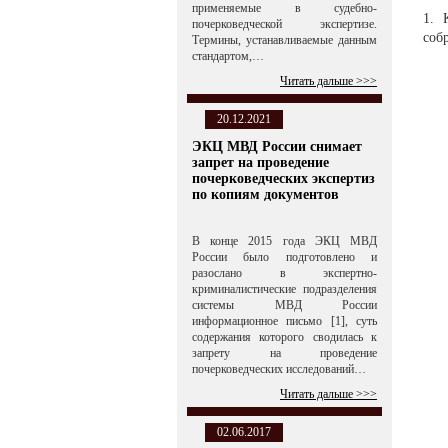
применяемые в судебно-
1. 
почерковедческой экспертизе.
соб
Термины, устанавливаемые данным
стандартом,…
Читать дальше >>>
20.12.2021
ЭКЦ МВД России снимает
запрет на проведение
почерковедческих экспертиз
по копиям документов
В конце 2015 года ЭКЦ МВД
России было подготовлено и
разослано в экспертно-
криминалистические подразделения
системы МВД России
информационное письмо [1], суть
содержания которого сводилась к
запрету на проведение
почерковедческих исследований…
Читать дальше >>>
02.06.2017