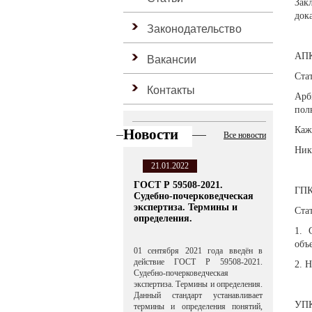
Зак
док
Законодательство
АПК
Вакансии
Ста
Контакты
Арб
пол
Каж
Новости
Все новости
Ник
21.01.2022
ГОСТ Р 59508-2021.
ГПК
Судебно-почерковедческая
экспертиза. Термины и
Ста
определения.
1. 
объ
01 сентября 2021 года введён в
действие ГОСТ Р 59508-2021.
2. 
Судебно-почерковедческая
экспертиза. Термины и определения.
Данный стандарт устанавливает
УПК
термины и определения понятий,