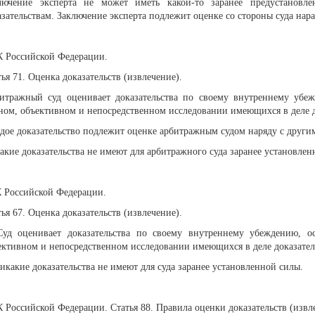
лючение эксперта не может иметь какой-то заранее предустанов
азательствам. Заключение эксперта подлежит оценке со стороны суда нар
 Российской Федерации.
тья 71. Оценка доказательств (извлечение).
итражный суд оценивает доказательства по своему внутреннему убеж
ном, объективном и непосредственном исследовании имеющихся в деле д
дое доказательство подлежит оценке арбитражным судом наряду с другим
акие доказательства не имеют для арбитражного суда заранее установлен
 Российской Федерации.
тья 67. Оценка доказательств (извлечение).
Суд оценивает доказательства по своему внутреннему убеждению, о
ективном и непосредственном исследовании имеющихся в деле доказател
Никакие доказательства не имеют для суда заранее установленной силы.
 Российской Федерации. Статья 88. Правила оценки доказательств (извл