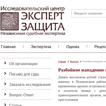
/
/
/
Главная
Экспертиза
Оценка
Рецен
Главная
Новости
Разбойное нападение н
Об организации
Разбойное нападение 
Письмо для суда
Девять миллионов рублей стал
машину в Пушкинском районе 
Заказать исследование
применения оружия остановили 
и похитили мешки с дене
Вопрос-Ответ
правоохранительных органов, и
преступников.
Статьи