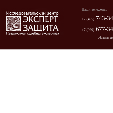
Наши телефоны:
743-34
+7 (495)
677-34
+7 (929)
обратная св