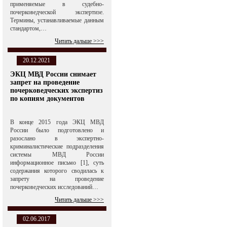
применяемые в судебно-
почерковедческой экспертизе.
Термины, устанавливаемые данным
стандартом,…
Читать дальше >>>
20.12.2021
ЭКЦ МВД России снимает
запрет на проведение
почерковедческих экспертиз
по копиям документов
В конце 2015 года ЭКЦ МВД
России было подготовлено и
разослано в экспертно-
криминалистические подразделения
системы МВД России
информационное письмо [1], суть
содержания которого сводилась к
запрету на проведение
почерковедческих исследований…
Читать дальше >>>
02.06.2017